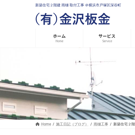
コ
ナ
新築住宅２階建 雨樋 取付工事 ＠横浜市戸塚区深谷町
ン
ビ
テ
ゲ
ン
ー
ツ
シ
へ
ョ
ホーム
サービス
ス
ン
Home
Service
キ
に
ッ
移
プ
動
Home
施工日記（ブログ）
雨樋工事
新築住宅２階