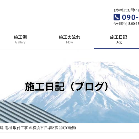
お気軽にお問い
090
受付時間 8:00-1
施工例
施工の流れ
施工日記
Gallery
Flow
Blog
施工日記（ブログ）
建 雨樋 取付工事 ＠横浜市戸塚区深谷町(南側)