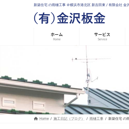
コ
ナ
新築住宅 の雨樋工事 ＠横浜市港北区 新吉田東 / 有限会社 金
ン
ビ
テ
ゲ
ン
ー
ツ
シ
へ
ョ
ホーム
サービス
ス
ン
Home
Service
キ
に
ッ
移
プ
動
Home
施工日記（ブログ）
雨樋工事
新築住宅 の