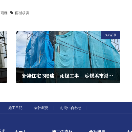
雨樋
雨樋横浜
次の記事
新築住宅 3階建 雨樋工事 ＠横浜市港北区 下田町
2023年6月29日
施工日記
会社概要
お問い合わせ
水ま
ホーム
施工の流れ
会社概要
ホ