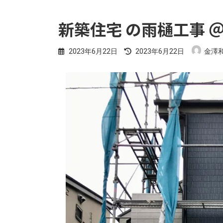
新築住宅 の雨樋工事 
最
2023年6月22日
2023年6月22日
金澤
終
更
新
日
時
: