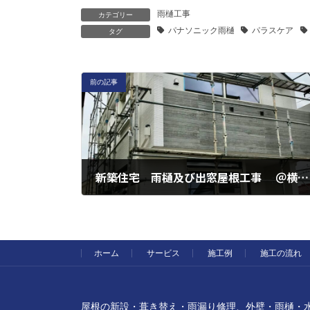
雨樋工事
カテゴリー
パナソニック雨樋
パラスケア
タグ
前の記事
新築住宅 雨樋及び出窓屋根工事 ＠横浜市南区 永田東
2023年6月21日
ホーム
サービス
施工例
施工の流れ
屋根の新設・葺き替え・雨漏り修理、外壁・雨樋・