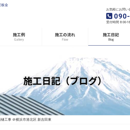
沢板金
お気軽にお問い
090
受付時間 8:00-1
施工例
施工の流れ
施工日記
Gallery
Flow
Blog
施工日記（ブログ）
雨樋工事 ＠横浜市港北区 新吉田東