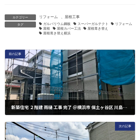
リフォーム
、
屋根工事
カテゴリー
ガルバリウム鋼板
スーパーガルテクト
リフォーム
タグ
屋根
屋根カバー工法
屋根葺き替え
屋根葺き替え横浜
前の記事
新築住宅 ２階建 雨樋 工事 完了 ＠横浜市 保土ヶ谷区 川島町 ２号
2022年9月27日
次の記事