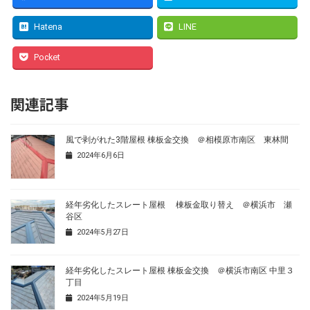
Hatena
LINE
Pocket
関連記事
風で剥がれた3階屋根 棟板金交換 ＠相模原市南区 東林間
2024年6月6日
経年劣化したスレート屋根 棟板金取り替え ＠横浜市 瀬
谷区
2024年5月27日
経年劣化したスレート屋根 棟板金交換 ＠横浜市南区 中里３
丁目
2024年5月19日