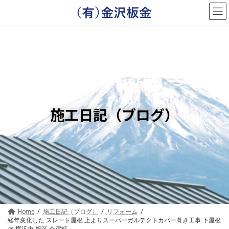
コ
ナ
ン
ビ
テ
ゲ
ン
ー
ツ
シ
へ
ョ
ス
ン
キ
に
ッ
移
プ
動
施工日記（ブログ）
Home
施工日記（ブログ）
リフォーム
経年変化した スレート屋根 上よりスーパーガルテクトカバー葺き工事 下屋根