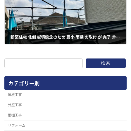
新築住宅 北側 越境懸念のため 最小 雨樋 の取付 が 完了 ＠川崎市 多摩区 中野島6丁目
2022年10月5日
検索
カテゴリー別
屋根工事
外壁工事
雨樋工事
リフォーム