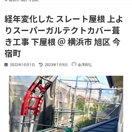
＠ 横浜市 旭区 今宿町
経年変化した スレート屋根 上よ
りスーパーガルテクトカバー葺
き工事 下屋根 ＠ 横浜市 旭区 今
宿町
最
2022年10月1日
2023年1月9日
金澤和弘
終
更
新
日
時
: