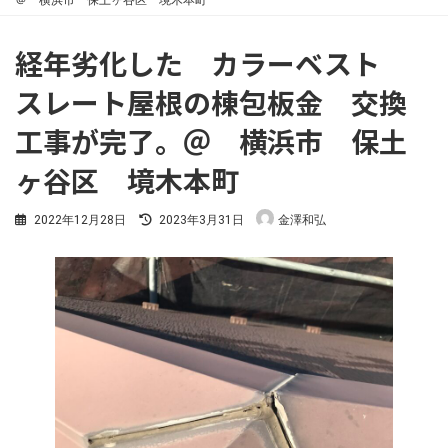
＠ 横浜市 保土ヶ谷区 境木本町
経年劣化した カラーベスト
スレート屋根の棟包板金 交換
工事が完了。＠ 横浜市 保土
ヶ谷区 境木本町
最
2022年12月28日
2023年3月31日
金澤和弘
終
更
新
日
時
: