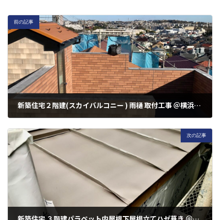
前の記事
新築住宅２階建(スカイバルコニー ) 雨樋 取付工事 ＠横浜市港南区港南
2022年12月24日
次の記事
新築住宅 ３階建パラペット内屋根下屋根立てハゼ葺き ＠川崎市幸区下平間