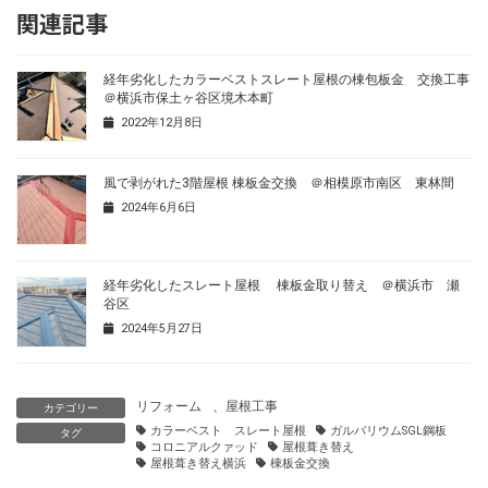
関連記事
経年劣化したカラーベストスレート屋根の棟包板金 交換工事
＠横浜市保土ヶ谷区境木本町
2022年12月8日
風で剥がれた3階屋根 棟板金交換 ＠相模原市南区 東林間
2024年6月6日
経年劣化したスレート屋根 棟板金取り替え ＠横浜市 瀬
谷区
2024年5月27日
リフォーム
、
屋根工事
カテゴリー
カラーベスト スレート屋根
ガルバリウムSGL鋼板
タグ
コロニアルクァッド
屋根葺き替え
屋根葺き替え横浜
棟板金交換