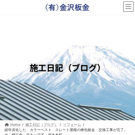
コ
ナ
ン
ビ
テ
ゲ
ン
ー
ツ
シ
へ
ョ
ス
ン
キ
に
ッ
移
プ
動
施工日記（ブログ）
Home
施工日記（ブログ）
リフォーム
経年劣化した カラーベスト スレート屋根の棟包板金 交換工事が完了。