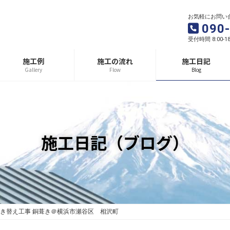
お気軽にお問い
090
受付時間 8:00-1
施工例
施工の流れ
施工日記
Gallery
Flow
Blog
施工日記（ブログ）
き替え工事 銅葺き＠横浜市瀬谷区 相沢町