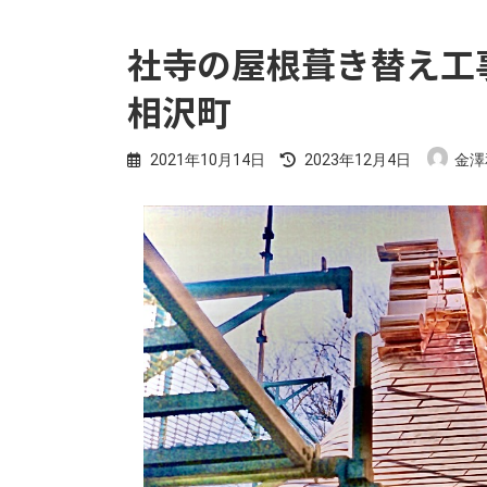
社寺の屋根葺き替え工
相沢町
最
2021年10月14日
2023年12月4日
金澤
終
更
新
日
時
: