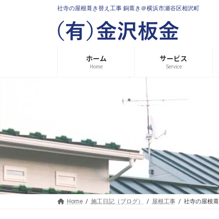
コ
ナ
社寺の屋根葺き替え工事 銅葺き＠横浜市瀬谷区相沢町
ン
ビ
テ
ゲ
ン
ー
ツ
シ
へ
ョ
ホーム
サービス
ス
ン
Home
Service
キ
に
ッ
移
プ
動
Home
施工日記（ブログ）
屋根工事
社寺の屋根葺