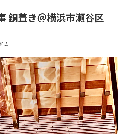
事 銅葺き＠横浜市瀬谷区
和弘