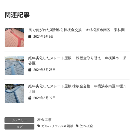
関連記事
風で剥がれた3階屋根 棟板金交換 ＠相模原市南区 東林間
2024年6月6日
経年劣化したスレート屋根 棟板金取り替え ＠横浜市 瀬
谷区
2024年5月27日
経年劣化したスレート屋根 棟板金交換 ＠横浜市南区 中里３
丁目
2024年5月19日
板金工事
カテゴリー
ガルバリウムSGL鋼板
笠木板金
タグ