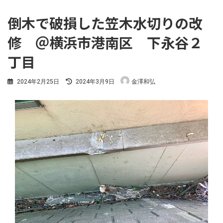
倒木で破損した笠木水切りの改
修 ＠横浜市港南区 下永谷２
丁目
最
2024年2月25日
2024年3月9日
金澤和弘
終
更
新
日
時
: