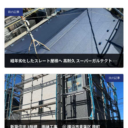
前の記事
経年劣化したスレート屋根へ 高耐久 スーパーガルテクト カバー工法 ＠横浜市瀬谷区 本郷
2024年2月25日
次の記事
新築住宅 3階建 雨樋工事 ＠ 横浜市青葉区 鉄町