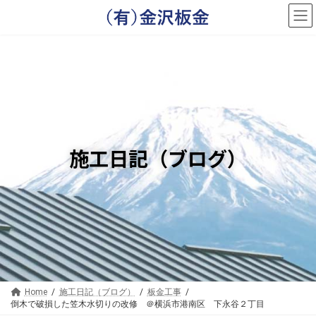
コ
ナ
ン
ビ
テ
ゲ
ン
ー
ツ
シ
へ
ョ
ス
ン
キ
に
ッ
移
プ
動
施工日記（ブログ）
Home
施工日記（ブログ）
板金工事
倒木で破損した笠木水切りの改修 ＠横浜市港南区 下永谷２丁目