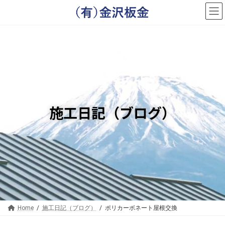
コ
ナ
ン
ビ
テ
ゲ
ン
ー
ツ
シ
へ
ョ
ス
ン
キ
に
ッ
移
プ
動
施工日記（ブログ）
Home
施工日記（ブログ）
ポリカーボネート屋根交換