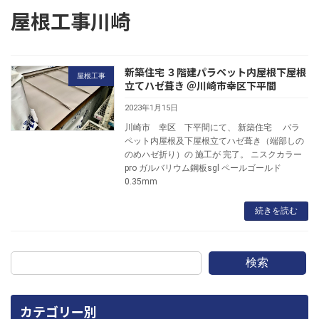
屋根工事川崎
新築住宅 ３階建パラペット内屋根下屋根
屋根工事
立てハゼ葺き ＠川崎市幸区下平間
2023年1月15日
川崎市 幸区 下平間にて、 新築住宅 パラ
ペット内屋根及下屋根立てハゼ葺き（端部しの
のめハゼ折り）の 施工が 完了。 ニスクカラー
pro ガルバリウム鋼板sgl ペールゴールド
0.35mm
続きを読む
検索
カテゴリー別