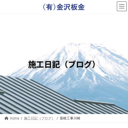
コ
ナ
ン
ビ
テ
ゲ
ン
ー
ツ
シ
へ
ョ
ス
ン
キ
に
ッ
移
プ
動
施工日記（ブログ）
Home
施工日記（ブログ）
屋根工事川崎