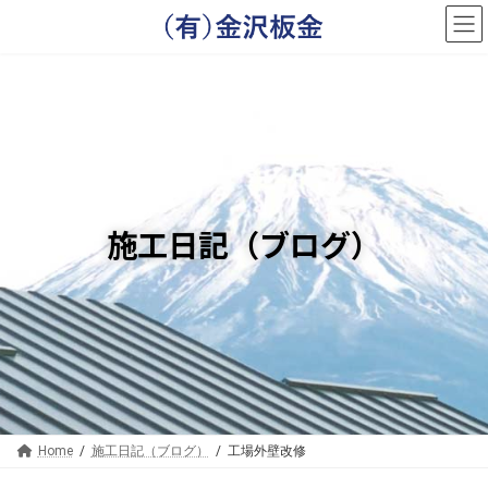
コ
ナ
ン
ビ
テ
ゲ
ン
ー
ツ
シ
へ
ョ
ス
ン
キ
に
ッ
移
プ
動
施工日記（ブログ）
Home
施工日記（ブログ）
工場外壁改修