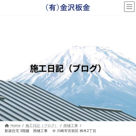
コ
ナ
ン
ビ
テ
ゲ
ン
ー
ツ
シ
へ
ョ
ス
ン
キ
に
ッ
移
プ
動
施工日記（ブログ）
Home
施工日記（ブログ）
雨樋工事
新築住宅 3階建 雨樋工事 ＠ 川崎市宮前区 神木2丁目