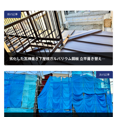
前の記事
劣化した瓦棒葺き下屋根ガルバリウム鋼板 立平葺き替え工事 ＠横浜市瀬谷区 阿久和東1丁目
2023年11月28日
次の記事