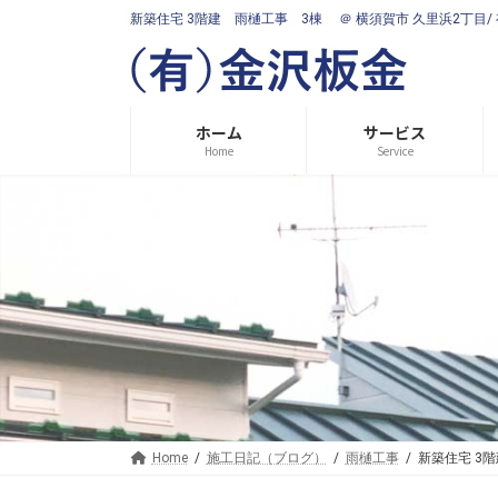
コ
ナ
新築住宅 3階建 雨樋工事 3棟 ＠ 横須賀市 久里浜2丁目/
ン
ビ
テ
ゲ
ン
ー
ツ
シ
へ
ョ
ホーム
サービス
ス
ン
Home
Service
キ
に
ッ
移
プ
動
Home
施工日記（ブログ）
雨樋工事
新築住宅 3