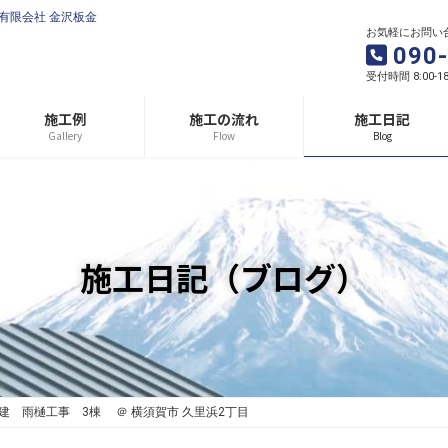
 有限会社 金沢板金
お気軽にお問い
090
受付時間 8:00-1
施工例
施工の流れ
施工日記
Gallery
Flow
Blog
施工日記（ブログ）
階建 雨樋工事 3棟 ＠ 横須賀市 久里浜2丁目