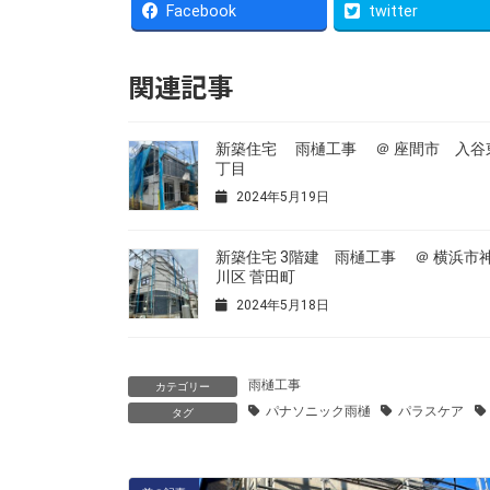
Facebook
twitter
関連記事
新築住宅 雨樋工事 ＠ 座間市 入谷東
丁目
2024年5月19日
新築住宅 3階建 雨樋工事 ＠ 横浜市
川区 菅田町
2024年5月18日
雨樋工事
カテゴリー
パナソニック雨樋
パラスケア
タグ