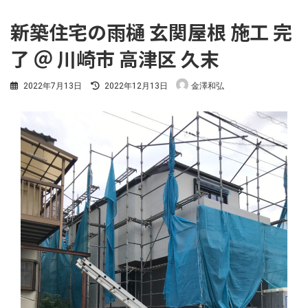
新築住宅の雨樋 玄関屋根 施工 完
了 ＠ 川崎市 高津区 久末
最
2022年7月13日
2022年12月13日
金澤和弘
終
更
新
日
時
: