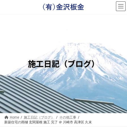
コ
ナ
ン
ビ
テ
ゲ
ン
ー
ツ
シ
へ
ョ
ス
ン
キ
に
ッ
移
プ
動
施工日記（ブログ）
Home
施工日記（ブログ）
その他工事
新築住宅の雨樋 玄関屋根 施工 完了 ＠ 川崎市 高津区 久末