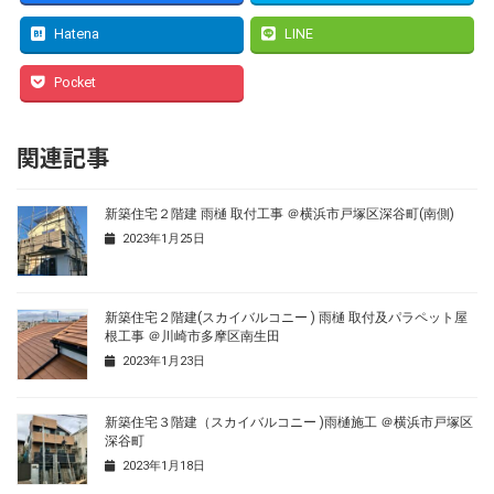
Hatena
LINE
Pocket
関連記事
新築住宅２階建 雨樋 取付工事 ＠横浜市戸塚区深谷町(南側)
2023年1月25日
新築住宅２階建(スカイバルコニー ) 雨樋 取付及パラペット屋
根工事 ＠川崎市多摩区南生田
2023年1月23日
新築住宅３階建（スカイバルコニー )雨樋施工 ＠横浜市戸塚区
深谷町
2023年1月18日