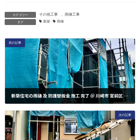
その他工事
、
雨樋工事
カテゴリー
新築
雨樋
タグ
前の記事
新築住宅の雨樋 及 防護壁板金 施工 完了 ＠ 川崎市 宮前区 西野川2丁目
2022年7月13日
次の記事