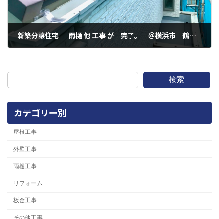
新築分譲住宅 雨樋 他 工事 が 完了。 ＠横浜市 鶴見区 梶山１丁目
2022年4月5日
検索
カテゴリー別
屋根工事
外壁工事
雨樋工事
リフォーム
板金工事
その他工事