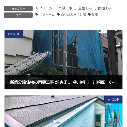
リフォーム
、
外壁工事
、
屋根工事
、
雨樋工事
カテゴリー
リフォーム
自社組み立て足場
足場
タグ
前の記事
新築分譲住宅の雨樋工事 が 完了 。 ＠川崎市 川崎区 小田３丁目
2022年3月27日
次の記事