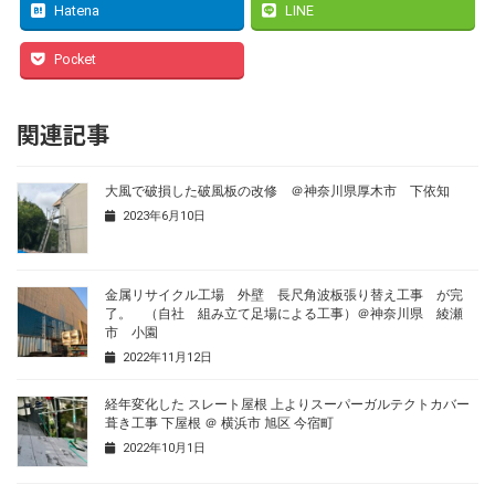
Hatena
LINE
Pocket
関連記事
大風で破損した破風板の改修 ＠神奈川県厚木市 下依知
2023年6月10日
金属リサイクル工場 外壁 長尺角波板張り替え工事 が完
了。 （自社 組み立て足場による工事）＠神奈川県 綾瀬
市 小園
2022年11月12日
経年変化した スレート屋根 上よりスーパーガルテクトカバー
葺き工事 下屋根 ＠ 横浜市 旭区 今宿町
2022年10月1日