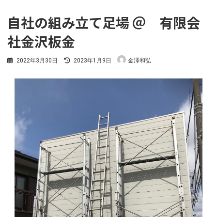
自社の組み立て足場 ＠ 有限会
社金沢板金
最
2022年3月30日
2023年1月9日
金澤和弘
終
更
新
日
時
: