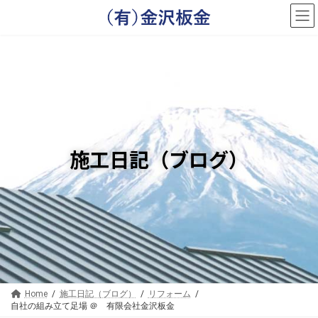
コ
ナ
ン
ビ
テ
ゲ
ン
ー
ツ
シ
へ
ョ
ス
ン
キ
に
ッ
移
プ
動
施工日記（ブログ）
Home
施工日記（ブログ）
リフォーム
自社の組み立て足場 ＠ 有限会社金沢板金