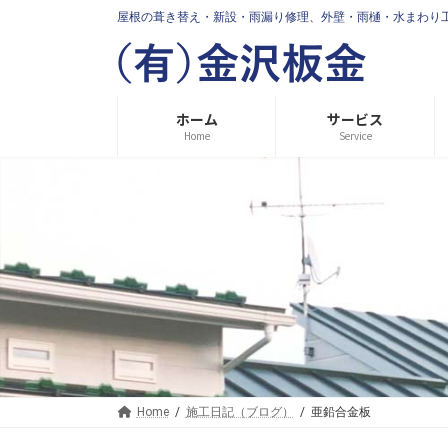
コ
ナ
屋根の葺き替え・新設・雨漏り修理、外壁・雨樋・水まわり
ン
ビ
テ
ゲ
ン
ー
ツ
シ
へ
ョ
ホーム
サービス
ス
ン
Home
Service
キ
に
ッ
移
プ
動
Home
施工日記（ブログ）
亜鉛合金板