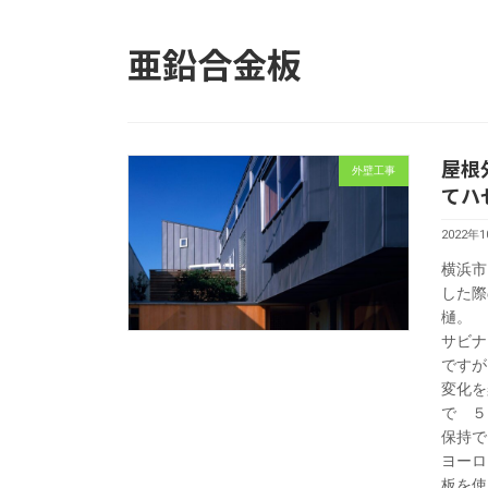
亜鉛合金板
屋根
外壁工事
てハ
2022年
横浜市
した際
樋。
サビナ
ですが
変化を
で ５
保持で
ヨーロ
板を使