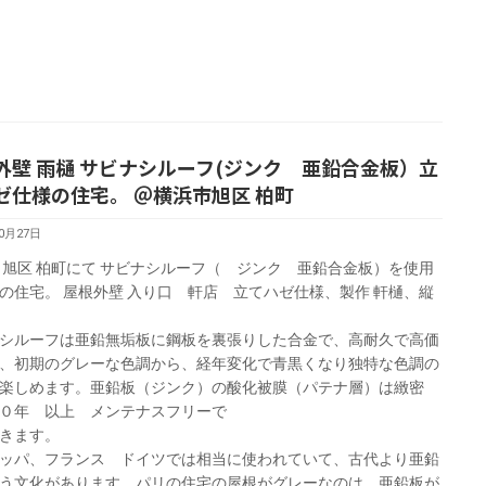
外壁 雨樋 サビナシルーフ(ジンク 亜鉛合金板）立
ゼ仕様の住宅。 ＠横浜市旭区 柏町
10月27日
 旭区 柏町にて サビナシルーフ（ ジンク 亜鉛合金板）を使用
の住宅。 屋根外壁 入り口 軒店 立てハゼ仕様、製作 軒樋、縦
シルーフは亜鉛無垢板に鋼板を裏張りした合金で、高耐久で高価
、初期のグレーな色調から、経年変化で青黒くなり独特な色調の
楽しめます。亜鉛板（ジンク）の酸化被膜（パテナ層）は緻密
０年 以上 メンテナスフリーで
きます。
ッパ、フランス ドイツでは相当に使われていて、古代より亜鉛
う文化があります。パリの住宅の屋根がグレーなのは 亜鉛板が